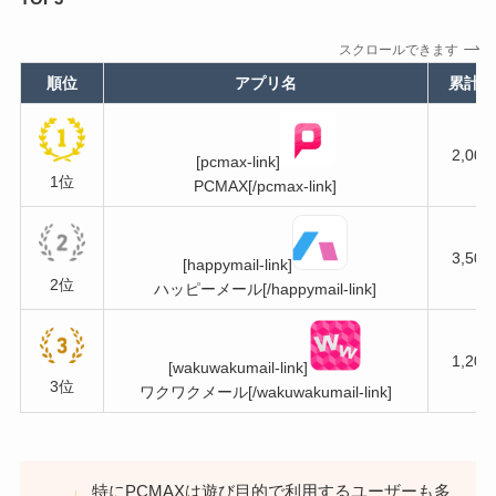
スクロールできます
順位
アプリ名
累計会
2,00
[pcmax-link]
1位
PCMAX[/pcmax-link]
3,50
[happymail-link]
2位
ハッピーメール[/happymail-link]
1,20
[wakuwakumail-link]
3位
ワクワクメール[/wakuwakumail-link]
特にPCMAXは遊び目的で利用するユーザーも多