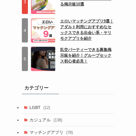
る掲示板10選
エロいマッチングアプリ9選｜
アダルト利用におすすめなセ
ックスできる出会い系・ヤリ
モクアプリを紹介
乱交パーティーできる募集掲
示板を紹介！グループセック
ス初心者必見！
カテゴリー
LGBT
(12)
カジュアル
(138)
マッチングアプリ
(78)