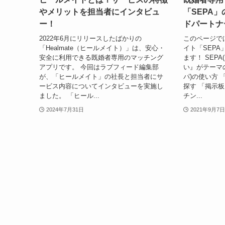
やメリットを担当者にインタビュ
「SEPA
ー！
ドパートナ
2022年6月にリリースしたばかりの
このページで
「Healmate（ヒールメイト）」は、安心・
イト「SEP
安全に利用できる既婚者専用のマッチング
ます！ SEP
アプリです。 今回はラブフィード編集部
い』がテーマの
が、「ヒールメイト」の社長と担当者にサ
パ)の使い方
ービス内容についてインタビューを実施し
探す 「掲示
ました。 「ヒール...
チン...
2024年7月31日
2021年9月7日