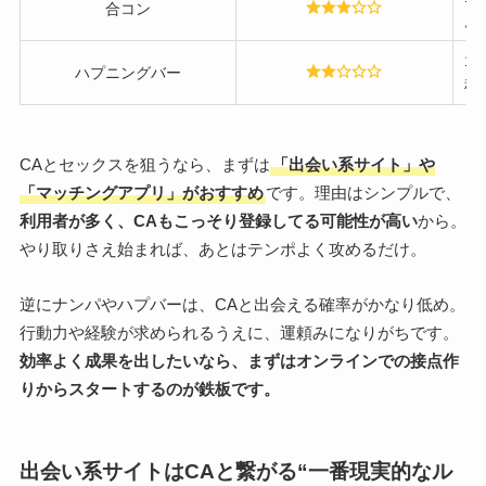
合コン
度
1回
ハプニングバー
程
CAとセックスを狙うなら、まずは
「出会い系サイト」や
「マッチングアプリ」がおすすめ
です。理由はシンプルで、
利用者が多く、CAもこっそり登録してる可能性が高い
から。
やり取りさえ始まれば、あとはテンポよく攻めるだけ。
逆にナンパやハプバーは、CAと出会える確率がかなり低め。
行動力や経験が求められるうえに、運頼みになりがちです。
効率よく成果を出したいなら、まずはオンラインでの接点作
りからスタートするのが鉄板です。
出会い系サイトはCAと繋がる“一番現実的なル