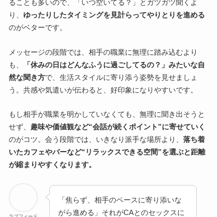
ることも多いので、「いつ空いてる？」とガツガツ聞くよ
り、
ゆったりしたタイミングを見計らってやりとりを進める
のがベターです。
メッセージの段階では、相手の職業に無理に踏み込むより
も、
「休みの日はどんなふうに過ごしてるの？」みたいな自
然な聞き方
で、生活スタイルに寄り添う姿勢を見せましょ
う。共感や気遣いが伝わると、好印象になりやすいです。
もし相手が職業を明かしていなくても、無理に聞き出そうと
せず、
趣味や価値観など“会話が続くポイント”に寄せていく
のがコツ。会う段階では、いきなり派手な場所より、
落ち着
いたカフェやバーなど“リラックスできる空間”を選ぶと距離
が縮まりやすくなります。
「焦らず、相手のペースに寄り添いな
がら進める」それがCAとのセックスに
ラブフィード