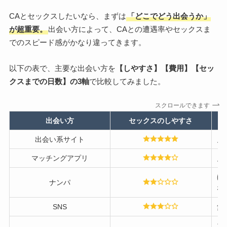
CAとセックスしたいなら、まずは
「どこでどう出会うか」
が超重要。
出会い方によって、CAとの遭遇率やセックスま
でのスピード感がかなり違ってきます。
以下の表で、主要な出会い方を
【しやすさ】【費用】【セッ
クスまでの日数】の3軸
で比較してみました。
スクロールできます
出会い方
セックスのしやすさ
出会い系サイト
月額
マッチングアプリ
月額
ほ
ナンパ
な
SNS
無
1