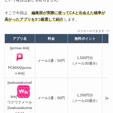
そこで今回は、
編集部が実際に使ってCAと出会えた確率が
高かったアプリを3つ厳選して紹介
します。
スクロールできます
アプリ名
料金
無料ポイント
[pcmax-link]
1,500円分
メール1通：50円
（メール30通分）
PCMAX[/pcma
x-link]
[wakuwakumail
1,200円分
-link]
メール1通：50円
[wak
（メール24通分）
ワクワクメール
[/wakuwakumai