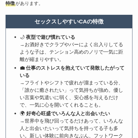
特徴
があります。
セックスしやすいCAの特徴
🌙
夜型で遊び慣れている
→お酒好きでクラブやバーによく出入りしてる
ような子は、テンション高めのノリで一気に距
離が縮まりやすい。
💼
仕事のストレスを抱えていて発散したがって
いる
→フライトやシフトで疲れが溜まっている分、
「誰かに癒されたい」って気持ちが強め。優し
い言葉や気遣いに弱く、安心感を与えるだけ
で、一気に心を開いてくれることも。
🌍
好奇心旺盛でいろんな人と出会いたい
→世界中を飛び回ってるだけあって、いろんな
人と出会いたいって気持ちを持ってる子も多
い。新しい体験に前向きなぶん、フットワーク