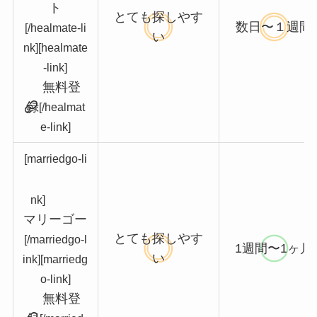
ト
とても探しやす
数日〜１週間
[/healmate-li
い
nk]
[healmate
-link]
無料登
録
[/healmat
e-link]
[marriedgo-li
nk]
マリーゴー
とても探しやす
[/marriedgo-l
1週間〜1ヶ月
い
ink][marriedg
o-link]
無料登