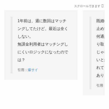
スクロールできます
1年前は、週に数回はマッチ
既婚者
ングしてたけど、最近は全く
止めて
しない。
何通か
無課金利用者はマッチングし
り取り
にくいロジックになったので
じゃな
は？
いとか
れてく
引用：
爆サイ
ありま
引用：
Y