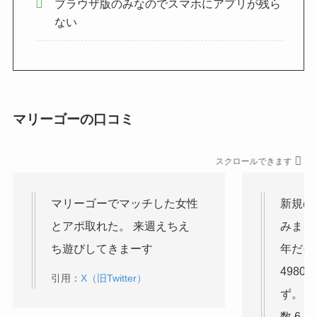
ブラウザ版のみなのでスマホにアプリが残ら
ない
マリーゴーの口コミ
スクロールできます
マリーゴーでマッチした女性
新規の
とアポ取れた。 来週えちえ
みまし
ち遊びしてきまーす
年だそ
498
引用：
X（旧Twitter）
ず。 
数 6 →