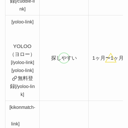
録
[/cuddle-li
nk]
[yoloo-link]
YOLOO
（ヨロー）
探しやすい
1ヶ月〜1ヶ月
[/yoloo-link]
[yoloo-link]
無料登
録
[/yoloo-lin
k]
[kikonmatch-
link]