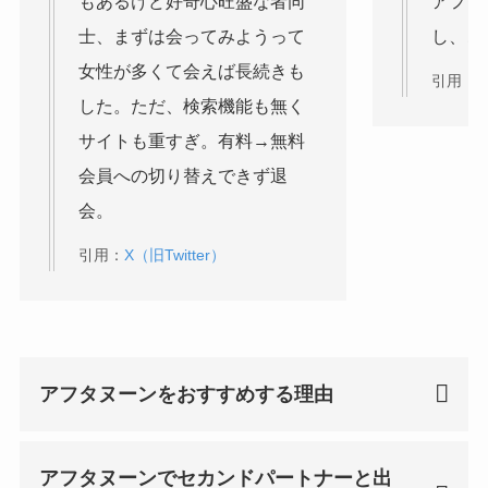
もあるけど好奇心旺盛な者同
アフタ
士、まずは会ってみようって
し、こ
女性が多くて会えば長続きも
引用：
X
した。ただ、検索機能も無く
サイトも重すぎ。有料→無料
会員への切り替えできず退
会。
引用：
X（旧Twitter）
アフタヌーンをおすすめする理由
アフタヌーンでセカンドパートナーと出