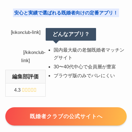
安心と実績で選ばれる既婚者向けの定番アプリ！
[
-link]
kikonclub
どんなアプリ？
国内最大級の老舗既婚者マッチン
[/
-
kikonclub
グサイト
link]
30〜40代中心で会員層が豊富
ブラウザ版のみでバレにくい
編集部評価
4.3
既婚者クラブの公式サイトへ