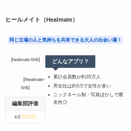
ヒールメイト（Healmate）
同じ立場の人と気持ちを共有できる大人の出会い場！
[
-link]
healmate
どんなアプリ？
累計会員数が約35万人
[/
-
healmate
男女比は約5:5で女性が多い
link]
ニックネーム制・写真ぼかしで匿
名性◎
編集部評価
4.0