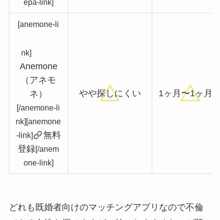
epa-link]
[anemone-li
nk]
Anemone
（アネモ
やや探しにくい
1ヶ月〜1ヶ月
ネ）
[/anemone-li
nk][anemone
無料
-link]
登録
[/anem
one-link]
どれも既婚者向けのマッチングアプリなので不倫