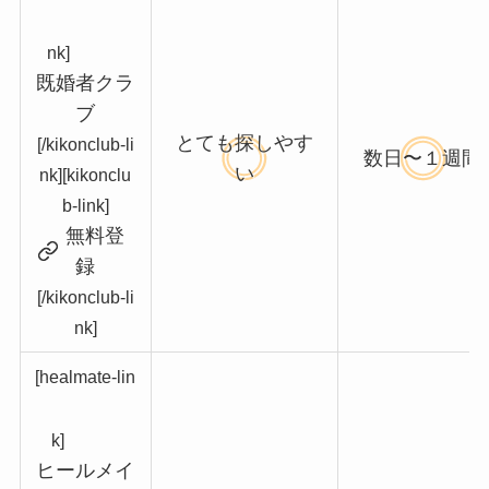
nk]
既婚者クラ
ブ
とても探しやす
[/kikonclub-li
数日〜１週間
い
nk]
[kikonclu
b-link]
無料登
録
[/kikonclub-li
nk]
[healmate-lin
k]
ヒールメイ