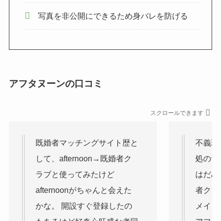
写真を非公開にできるため身バレを防げる
アフタヌーンの口コミ
スクロールできます
既婚者マッチングサイト歴と
不義理
して、afternoon→既婚者ク
処のサ
ラブと使ってみたけど
はだめ
afternoonがちゃんと会えた
者クラ
かな。 開設すぐ登録したの
メイト