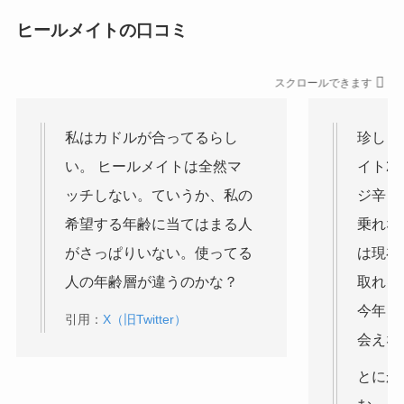
ヒールメイトの口コミ
スクロールできます
私はカドルが合ってるらし
珍しく
い。 ヒールメイトは全然マ
イト2
ッチしない。ていうか、私の
ジ辛う
希望する年齢に当てはまる人
乗れな
がさっぱりいない。使ってる
は現在
人の年齢層が違うのかな？
取れる
今年も
引用：
X（旧Twitter）
会えな
とにか