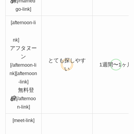
録
[/married
go-link]
[afternoon-li
nk]
アフタヌー
ン
とても探しやす
1週間〜1ヶ月
[/afternoon-li
い
nk][afternoon
-link]
無料登
録
[/afternoo
n-link]
[meet-link]