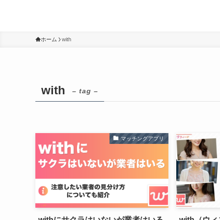
ホーム
with
with
– tag –
マッチングアプリ
withにサクラはいないが業者はいる
with（