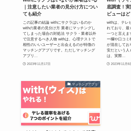
｜注意したい業者の見分け方につい
底調査！実
ても紹介
ビューはど
この記事の結論 withにサクラはいるのか
withは、テ
withの業者の見分け方 業者にマッチングし
れており、最
てしまった場合の対処法 サクラ・業者以外
一つと言えま
で注意するべき人物 withは、心理テストで
ー欄や口コミ
相性のいいユーザーと出会えるのが特徴の
が混在してお
マッチングアプリです。ただしマッチング
安だという人
アプリ...
は、実際...
2023年11月17日
2023年11月6
マッチングアプリ