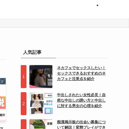
人気記事
ネカフェでセックスしたい！
セックスできるおすすめのネ
カフェと注意点を紹介
プリ
中出しされたい女性必見！自
然な中出しの誘い方と中出し
に対する男女の心理を紹介
痴漢掲示板の出会い募集につ
いて解説！変態プレイができ
マ