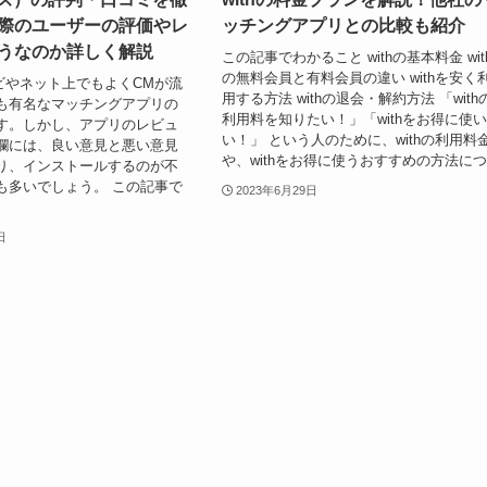
際のユーザーの評価やレ
ッチングアプリとの比較も紹介
うなのか詳しく解説
この記事でわかること withの基本料金 wit
の無料会員と有料会員の違い withを安く
レビやネット上でもよくCMが流
用する方法 withの退会・解約方法 「with
も有名なマッチングアプリの
利用料を知りたい！」「withをお得に使
す。しかし、アプリのレビュ
い！」 という人のために、withの利用料
欄には、良い意見と悪い意見
や、withをお得に使うおすすめの方法につ.
り、インストールするのが不
も多いでしょう。 この記事で
2023年6月29日
日