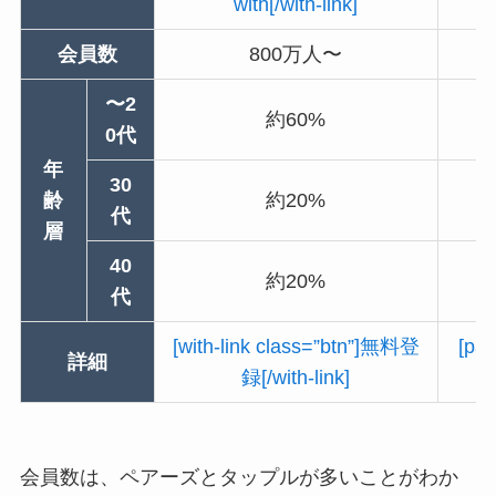
with[/with-link]
会員数
800万人〜
〜2
約60%
0代
年
30
齢
約20%
代
層
40
約20%
代
[with-link class=”btn”]無料登
[pai
詳細
録[/with-link]
会員数は、ペアーズとタップルが多いことがわか