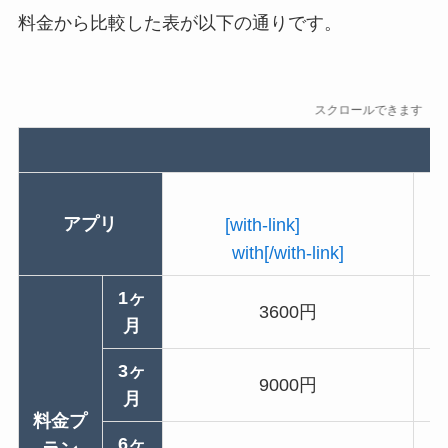
料金から比較した表が以下の通りです。
スクロールできます
アプリ
[with-link]
with[/with-link]
1ヶ
3600円
月
3ヶ
9000円
月
料金プ
6ヶ