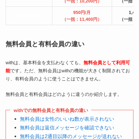
（一括：10,200円）
（一括：1
950円/月
1,4
12か月プラン
（一括：11,400円）
（一括：1
無料会員と有料会員の違い
withは、基本料金を支払わなくても、
無料会員として利用可
能
です。ただ、無料会員はwithの機能が大きく制限されてお
り、有料会員のように使うことはできません。
無料会員と有料会員はどのように違うのか紹介します。
withでの無料会員と有料会員の違い
無料会員は女性のいいね数が表示されない
無料会員は返信メッセージを確認できない
無料会員は2通目以降のメッセージが送れない