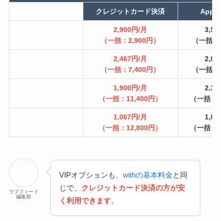
決済方法
クレジットカード決済
Appl
2,900円/月
3,5
1か月プラン
（一括：2,900円）
（一括：3
2,467円/月
2,8
3か月プラン
（一括：7,400円）
（一括：8
1,900円/月
2,3
6か月プラン
（一括：11,400円）
（一括：1
1,067円/月
1,8
12か月プラン
（一括：12,800円）
（一括：2
VIPオプションも、
withの基本料金
と同
じで、
クレジットカード決済の方が安
ラブフィード
編集部
く利用できます
。