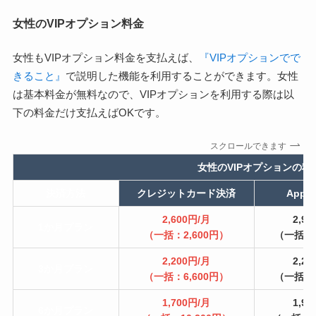
女性のVIPオプション料金
女性もVIPオプション料金を支払えば、
『VIPオプションでで
きること』
で説明した機能を利用することができます。女性
は基本料金が無料なので、VIPオプションを利用する際は以
下の料金だけ支払えばOKです。
スクロールできます
女性のVIPオプションの料
決済方法
クレジットカード決済
Appl
2,600円/月
2,9
1か月プラン
（一括：2,600円）
（一括：2
2,200円/月
2,2
3か月プラン
（一括：6,600円）
（一括：6
1,700円/月
1,9
6か月プラン