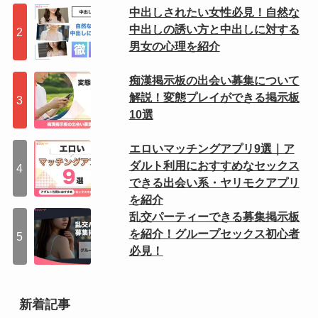
中出しされたい女性必見！自然な
中出しの誘い方と中出しに対する
男女の心理を紹介
痴漢掲示板の出会い募集について
解説！変態プレイができる掲示板
10選
エロいマッチングアプリ9選｜ア
ダルト利用におすすめなセックス
できる出会い系・ヤリモクアプリ
を紹介
乱交パーティーできる募集掲示板
を紹介！グループセックス初心者
必見！
新着記事