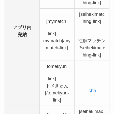
hing-link]
[seihekimatc
[mymatch-
hing-link]
アプリ内
link]
完結
mymatch[/my
性癖マッチン
match-link]
[/seihekimatc
hing-link]
[tomekyun-
link]
トメきゅん
icha
[/tomekyun-
link]
[seihekimax-