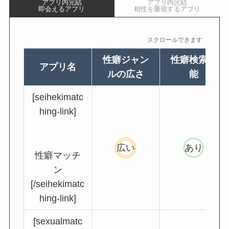
アプリ内完結
アプリ内完結
即会えるアプリ
相性を重視するアプリ
スクロールできます
性癖ジャン
性癖検索機
アプリ名
ルの広さ
能
[seihekimatc
hing-link]
広い
あり
性癖マッチ
ン
[/seihekimatc
hing-link]
[sexualmatc