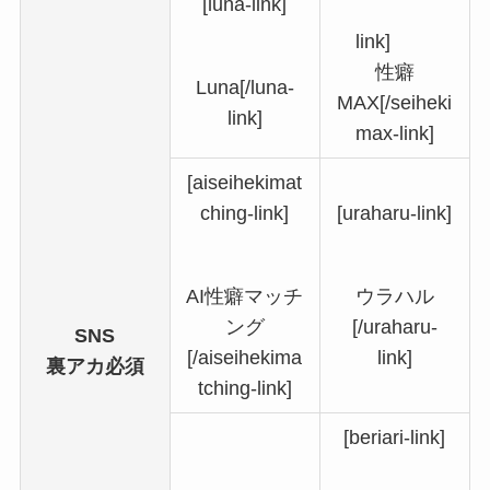
[luna-link]
link]
性癖
Luna[/luna-
MAX[/seiheki
link]
max-link]
[aiseihekimat
ching-link]
[uraharu-link]
AI性癖マッチ
ウラハル
ング
[/uraharu-
SNS
[/aiseihekima
link]
裏アカ必須
tching-link]
[beriari-link]