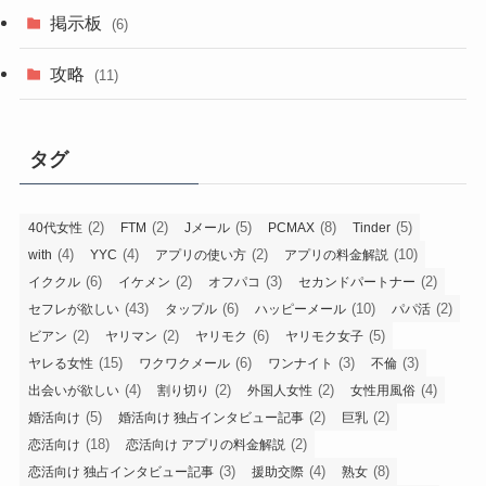
掲示板
(6)
攻略
(11)
タグ
(2)
(2)
(5)
(8)
(5)
40代女性
FTM
Jメール
PCMAX
Tinder
(4)
(4)
(2)
(10)
with
YYC
アプリの使い方
アプリの料金解説
(6)
(2)
(3)
(2)
イククル
イケメン
オフパコ
セカンドパートナー
(43)
(6)
(10)
(2)
セフレが欲しい
タップル
ハッピーメール
パパ活
(2)
(2)
(6)
(5)
ビアン
ヤリマン
ヤリモク
ヤリモク女子
(15)
(6)
(3)
(3)
ヤレる女性
ワクワクメール
ワンナイト
不倫
(4)
(2)
(2)
(4)
出会いが欲しい
割り切り
外国人女性
女性用風俗
(5)
(2)
(2)
婚活向け
婚活向け 独占インタビュー記事
巨乳
(18)
(2)
恋活向け
恋活向け アプリの料金解説
(3)
(4)
(8)
恋活向け 独占インタビュー記事
援助交際
熟女