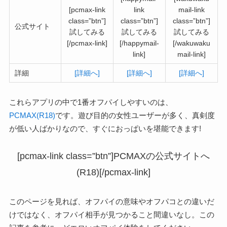
[pcmax-link
link
mail-link
class=”btn”]
class=”btn”]
class=”btn”]
公式サイト
試してみる
試してみる
試してみる
[/pcmax-link]
[/happymail-
[/wakuwaku
link]
mail-link]
詳細
[詳細へ]
[詳細へ]
[詳細へ]
これらアプリの中で1番オフパイしやすいのは、
PCMAX(R18)
です。遊び目的の女性ユーザーが多く、真剣度
が低い人ばかりなので、すぐにおっぱいを堪能できます!
[pcmax-link class=”btn”]PCMAXの公式サイトへ
(R18)[/pcmax-link]
このページを見れば、オフパイの意味やオフパコとの違いだ
けではなく、オフパイ相手が見つかること間違いなし。この