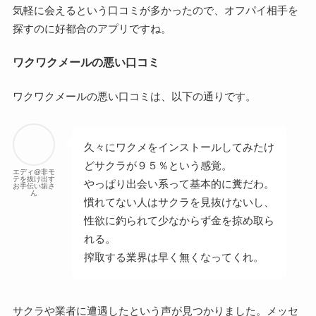
気軽に会えるという口コミが多かったので、オフパイ相手を
探すのに好都合のアプリですね。
ワクワクメールの悪い口コミ
ワクワクメールの悪い口コミは、以下の通りです。
久々にワクメをインストールしてみたけ
どサクラが９５％という感覚。
エディ@非モ
テを抜け出す
やっぱり出会い系って基本的に糞だわ。
お手伝い垢さ
ん
慣れてない人はサクラを見抜けないし、
性欲に釣られて少なからず金を掠め取ら
れる。
搾取する業界は早く無くなってくれ。
サクラや業者に遭遇したという声が見つかりました。メッセ