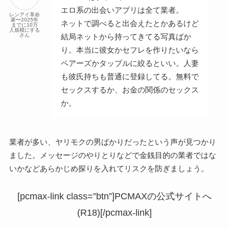
エロ系の出会いアプリは全て業者。
レンアイ革命
家〜2025年
ネットで調べると出会えたとかあるけど
までに10万
人規模にする
さん
結局ネットから持ってきてる写真ばか
り。本当に彼女かセフレを作りたいなら
ペアーズかタップルに絞るといい。人妻
も彼氏持ちも普通に登録してる。無料で
セックスするか、お金の関係のセックス
か。
業者が多い、ヤリモクの男ばかりだったという声が見つかり
ました。メッセージのやりとりなどで金銭目的の業者ではな
いかなどあらかじめ探りを入れてリスクを防ぎましょう。
[pcmax-link class=”btn”]PCMAXの公式サイトへ
(R18)[/pcmax-link]