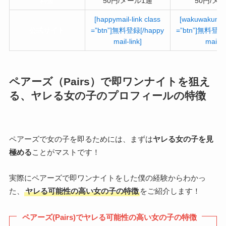
料金
50円/メール1通
50円/メ
[happymail-link class
[wakuwakumail
公式サイト
=”btn”]無料登録[/happy
=”btn”]無料登録[
mail-link]
mail-li
ペアーズ（Pairs）で即ワンナイトを狙え
る、ヤレる女の子のプロフィールの特徴
ペアーズで女の子を即るためには、まずは
ヤレる女の子を見
極める
ことがマストです！
実際にペアーズで即ワンナイトをした僕の経験からわかっ
た、
ヤレる可能性の高い女の子の特徴
をご紹介します！
ペアーズ(Pairs)でヤレる可能性の高い女の子の特徴