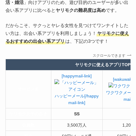
活・婚活
」向けアプリのため、遊び目的のユーザーが多い出
会い系アプリに比べると
ヤリモクの難易度は高め
です。
だからこそ、サクっとヤレる女性を見つけてワンナイトした
い方は、出会い系アプリを利用しましょう！
ヤリモクに使え
るおすすめの出会い系アプリ
は、下記の3つです！
スクロールできます
ヤリモクに使えるアプリTOP3
[happymail-link]
[wakuwakuma
サービス名
ワクワクメール[/
ハッピーメール[/happy
mail-li
mail-link]
ヤリモク女子の多さ
SS
S
会員数
3,500万人
1,20