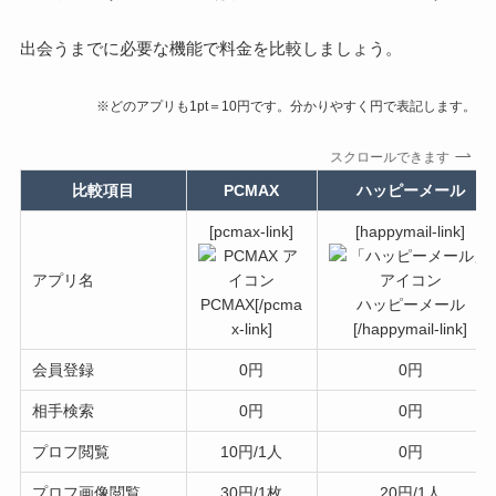
出会うまでに必要な機能で料金を比較しましょう。
※どのアプリも1pt＝10円です。分かりやすく円で表記します。
スクロールできます
比較項目
PCMAX
ハッピーメール
[pcmax-link]
[happymail-link]
アプリ名
PCMAX[/pcma
ハッピーメール
x-link]
[/happymail-link]
会員登録
0円
0円
相手検索
0円
0円
プロフ閲覧
10円/1人
0円
プロフ画像閲覧
30円/1枚
20円/1人