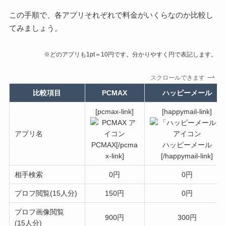
この手順で、各アプリそれぞれで料金がいくらなのか比較し
てみましょう。
※どのアプリも1pt＝10円です。分かりやすく円で表記します。
スクロールできます
比較項目
PCMAX
ハッピーメール
[pcmax-link]
[happymail-link]
アプリ名
PCMAX[/pcma
ハッピーメール
x-link]
[/happymail-link]
相手検索
0円
0円
プロフ閲覧(15人分)
150円
0円
プロフ画像閲覧
900円
300円
(15人分)