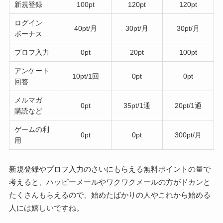
新規登録
100pt
120pt
120pt
ログイン
40pt/月
30pt/月
30pt/月
ボーナス
プロフ入力
0pt
20pt
100pt
アンケート
10pt/1回
0pt
0pt
回答
メルマガ
0pt
35pt/1通
20pt/1通
購読など
ゲームの利
0pt
0pt
300pt/月
用
新規登録やプロフ入力のさいにもらえる無料ポイントの量で
考えると、ハッピーメールやワクワクメールの方がドカンと
たくさんもらえるので、始めたばかりの人やこれから始める
人には嬉しいですね。