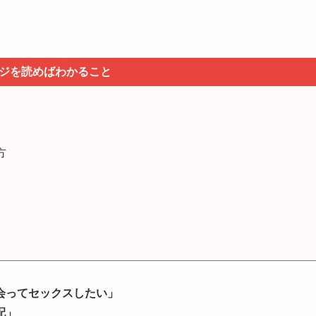
ジを読めばわかること
方
会ってセックスしたい」
配」