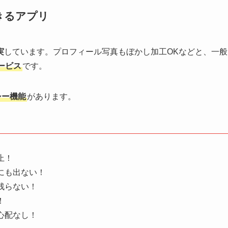
きるアプリ
実
しています。プロフィール写真もぼかし加工OKなどと、一般
ービス
です。
シー機能
があります。
止！
にも出ない！
残らない！
！
心配なし！