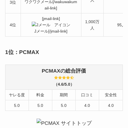
人
ワクワクメール[/wakuwakum
3位
ail-link]
[jmail-link]
1,000万
4位
95人
人
Jメール[/jmail-link]
1位：PCMAX
PCMAX
の総合評価
（4.6/5.0）
ヤレる度
料金
期間
口コミ
安全性
5.0
5.0
5.0
4.0
4.0