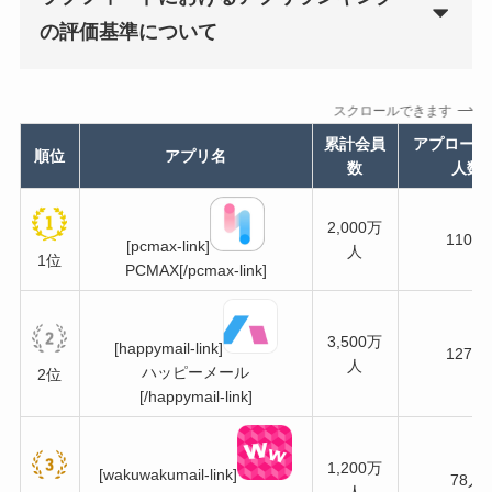
の評価基準について
スクロールできます
累計会員
アプローチ
順位
アプリ名
数
人数
2,000万
110人
[pcmax-link]
人
1位
PCMAX[/pcmax-link]
3,500万
[happymail-link]
127人
人
ハッピーメール
2位
[/happymail-link]
1,200万
[wakuwakumail-link]
78人