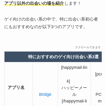
アプリ以外の出会いの場を紹介
します！
ゲイ向けの出会い系の中で、特に出会い系初心者
にもおすすめなのが以下3つのアプリです。
スクロールできます
特におすすめのゲイ向け出会い系3選
[happymail-lin
[pcma
k]
アプリ名
ハッピーメー
Bridge
ル
PCMA
[/happymail-li
max-