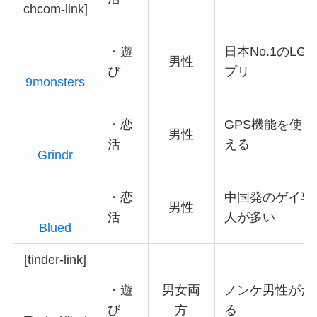
chcom-link]
・遊
日本No.1のL
男性
び
プリ
9monsters
・恋
GPS機能を使
男性
活
える
Grindr
・恋
中国発のゲイ専
男性
活
人が多い
Blued
[tinder-link]
・遊
男女両
ノンケ男性がた
び
方
る