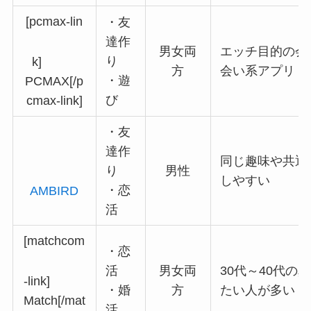
[pcmax-lin
・友
達作
男女両
エッチ目的の会
り
k]
方
会い系アプリ
・遊
PCMAX[/p
び
cmax-link]
・友
達作
同じ趣味や共通
り
男性
しやすい
・恋
AMBIRD
活
[matchcom
・恋
活
男女両
30代～40代の
-link]
・婚
方
たい人が多い
Match[/mat
活