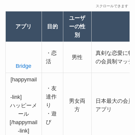
スクロールできます
ユーザ
アプリ
目的
ーの性
別
・恋
真剣な恋愛に特
男性
活
の会員制マッチ
Bridge
[happymail
・友
達作
-link]
男女両
日本最大の会員
り
ハッピーメ
方
アプリ
・遊
ール
び
[/happymail
-link]