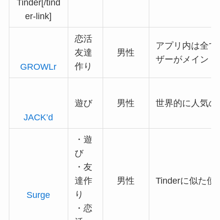
Tinder[/tind
er-link]
恋活
アプリ内は全て
友達
男性
ザーがメイン
作り
GROWLr
遊び
男性
世界的に人気の
JACK’d
・遊
び
・友
達作
男性
Tinderに似た
り
Surge
・恋