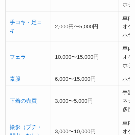
ホテ
車内
手コキ・足コ
2,000円〜5,000円
オケ
キ
ホテ
車内
フェラ
10,000〜15,000円
オケ
ホテ
素股
6,000〜15,000円
ホテ
手渡
下着の売買
3,000〜5,000円
ネカ
多目
車内
撮影（プチ・
3,000〜10,000円
オケ