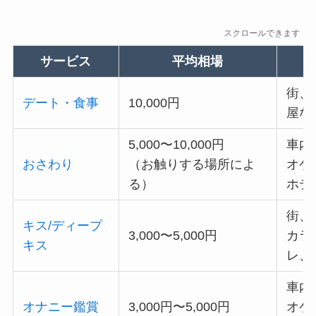
スクロールできます
サービス
平均相場
街、
デート・食事
10,000円
屋な
5,000〜10,000円
車内
おさわり
（お触りする場所によ
オケ
る）
ホテ
街、
キス/ディープ
3,000〜5,000円
カラ
キス
レ、
車内
オナニー鑑賞
3,000円〜5,000円
オケ